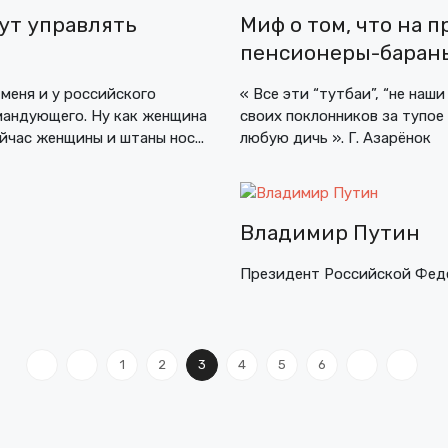
ут управлять
Миф о том, что на 
пенсионеры-баран
 меня и у российского
« Все эти “тутбаи”, “не наши
мандующего. Ну как женщина
своих поклонников за тупое
йчас женщины и штаны нос...
любую дичь ». Г. Азарёнок
Владимир Путин
Президент Российской Фед
1
2
3
4
5
6