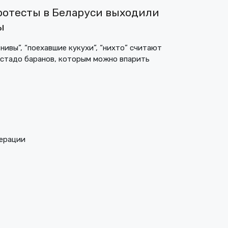
протесты в Беларуси выходили
ы
 нивы”, “поехавшие кукухи”, “нихто” считают
 стадо баранов, которым можно впарить
ерации