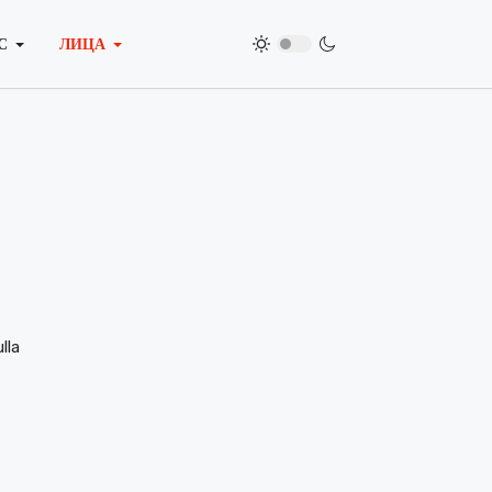
С
ЛИЦА
lla