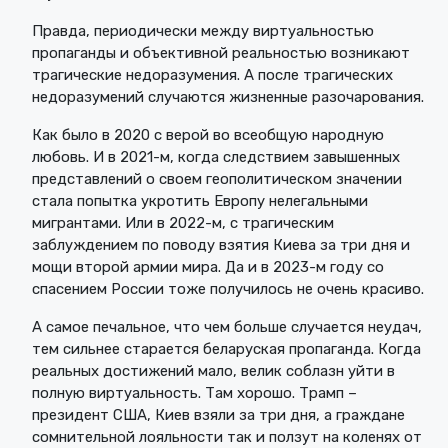
Правда, периодически между виртуальностью
пропаганды и объективной реальностью возникают
трагические недоразумения. А после трагических
недоразумений случаются жизненные разочарования.
Как было в 2020 с верой во всеобщую народную
любовь. И в 2021-м, когда следствием завышенных
представлений о своем геополитическом значении
стала попытка укротить Европу нелегальными
мигрантами. Или в 2022-м, с трагическим
заблуждением по поводу взятия Киева за три дня и
мощи второй армии мира. Да и в 2023-м году со
спасением России тоже получилось не очень красиво.
А самое печальное, что чем больше случается неудач,
тем сильнее старается беларуская пропаганда. Когда
реальных достижений мало, велик соблазн уйти в
полную виртуальность. Там хорошо. Трамп –
президент США, Киев взяли за три дня, а граждане
сомнительной лояльности так и ползут на коленях от