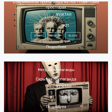
Современная пропаганда на постсоветских
просторах
BY
KVIKTAR
2021-09-01 06:45:50
HITS
921
UI / UX
DESIGN
BLOCK
Подробнее
Методы пропаганды
Скрытая пропаганда
BY
KVIKTAR
2021-09-01 06:45:50
HITS
1288
Подробнее